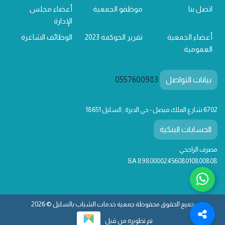
اتصل بنا
موظفو الجمعية
أعضاء مجلس
الإدارة
أعضاء الجمعية
تقرير الحوكمة 2023
الوظائف الشاغرة
العمومية
بيانات التواصل
0557600983
6702 شارع الملك فيصل - حي الديرة , السليل 18651
الحسابات البنكية
مصرف الراجحي
SA 8980000245608010800808
جميع الحقوق محفوظة جمعية خدمات الشباب بالسليل © 2026
تم تطويره من قبل