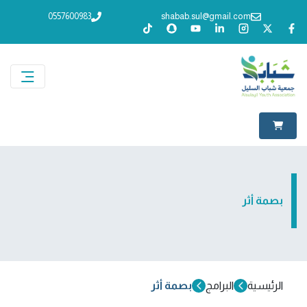
0557600983
shabab.sul@gmail.com
بصمة أثر
الرئيسية
البرامج
بصمة أثر