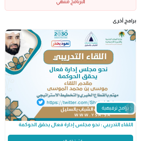
البرنامج منتهي
برامج أخرى
برامج ترفيهية
اللقاء التدريبي : نحو مجلس إدارة فعال يحقق الحوكمة
م