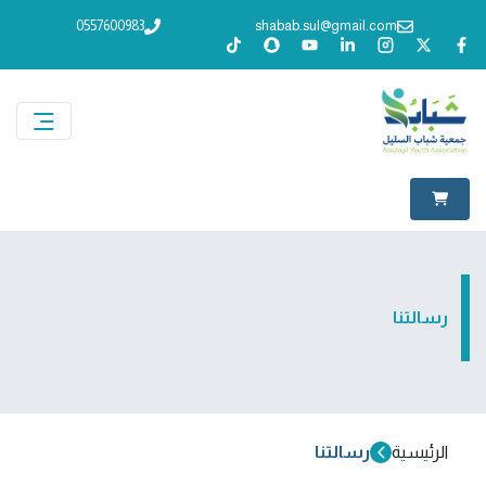
0557600983
shabab.sul@gmail.com
رسالتنا
الرئيسية
رسالتنا