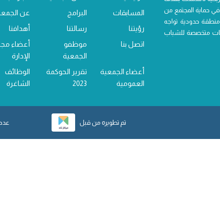
ي حماية المجتمع من
المسابقات
البرامج
عن الجمعي
منطقة حدودية تواجه
رؤيتنا
رسالتنا
أهدافنا
خدمات متخصصة للشباب
اتصل بنا
موظفو
أعضاء مج
الجمعية
الإدارة
أعضاء الجمعية
تقرير الحوكمة
الوظائف
العمومية
2023
الشاغرة
تم تطويره من قبل
عدد ز