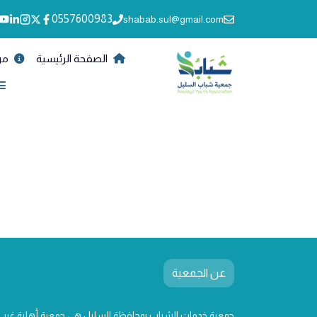
0557600983
shabab.sul@gmail.com
الصفحة الرئيسية
من
عن الجمعية
جمعية خدمات الشباب بمحافظة السليل هي جمعية أهلية غير