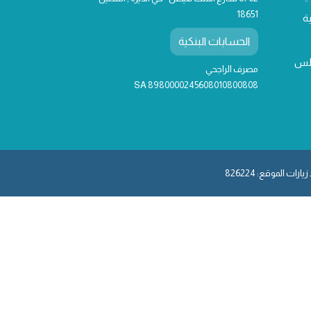
18651
ة
الحسابات البنكية
لس
مصرف الراجحي
SA 8980000245608010800808
يارات الموقع: 826224