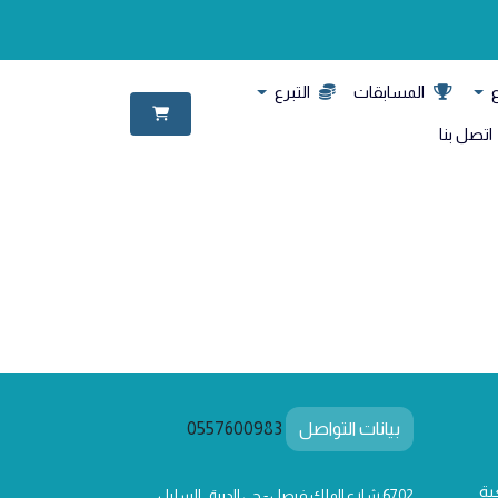
ع
المسابقات
التبرع
اتصل بنا
بيانات التواصل
0557600983
ية
6702 شارع الملك فيصل - حي الديرة , السليل