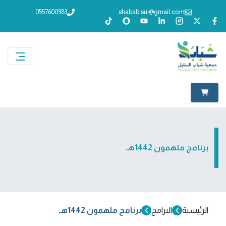
0557600983
shabab.sul@gmail.com
برنامج ملهمون 1442هـ
الرئيسية
البرامج
برنامج ملهمون 1442هـ