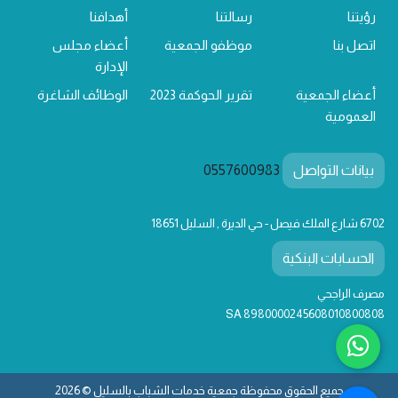
رؤيتنا
رسالتنا
أهدافنا
اتصل بنا
موظفو الجمعية
أعضاء مجلس
الإدارة
أعضاء الجمعية
تقرير الحوكمة 2023
الوظائف الشاغرة
العمومية
بيانات التواصل
0557600983
6702 شارع الملك فيصل - حي الديرة , السليل 18651
الحسابات البنكية
مصرف الراجحي
SA 8980000245608010800808
جميع الحقوق محفوظة جمعية خدمات الشباب بالسليل © 2026