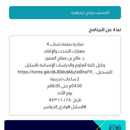
التصنيف:
برامج ترفيهية
نبذة عن البرنامج
مبادرة بصمة شباب
4
مهارات التحدث والإلقاء
د. فالح بن مفلح العمور
وكيل كلية العلوم والدراسات الإنسانية بالسليل
للتسجيل :
…
sF9
forms.gle/dkJBkbdA6yteBh
https://
2 ساعات تدريبية
04:00م حتى 06:00م
يوم الأحد
تاريخ : ٢٨ / ١٠ / ١٤٤٣
#السليل
#وادي_الدواسر