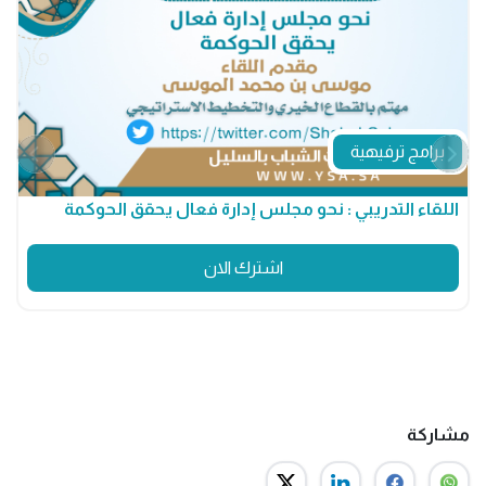
برامج ترفيهية
اللقاء التدريبي : نحو مجلس إدارة فعال يحقق الحوكمة
م
اشترك الان
مشاركة