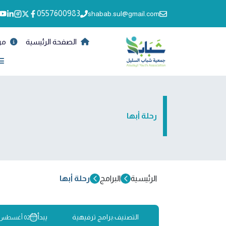
0557600983
shabab.sul@gmail.com
الصفحة الرئيسية
من
رحلة أبها
الرئيسية
البرامج
رحلة أبها
التصنيف:
برامج ترفيهية
يبدأ
02 أغسطس - السبت - 2025