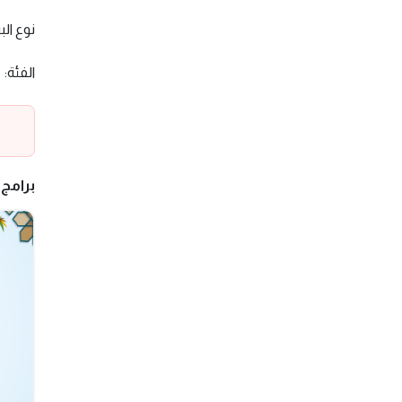
نوع الب
الفئة:
برامج 