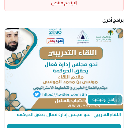
البرنامج منتهي
برامج أخرى
برامج ترفيهية
اللقاء التدريبي : نحو مجلس إدارة فعال يحقق الحوكمة
م