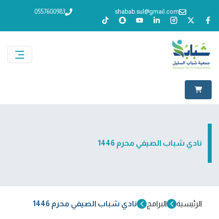
0557600983
shabab.sul@gmail.com
نادي شباب الصيفي محرم 1446
الرئيسية
البرامج
نادي شباب الصيفي محرم 1446