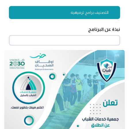
التصنيف:
برامج ترفيهية
نبذة عن البرنامج