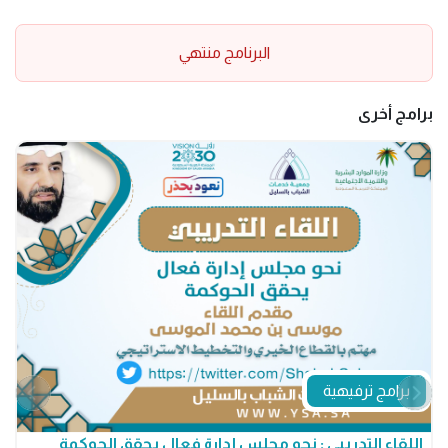
البرنامج منتهي
برامج أخرى
برامج ترفيهية
اللقاء التدريبي : نحو مجلس إدارة فعال يحقق الحوكمة
م