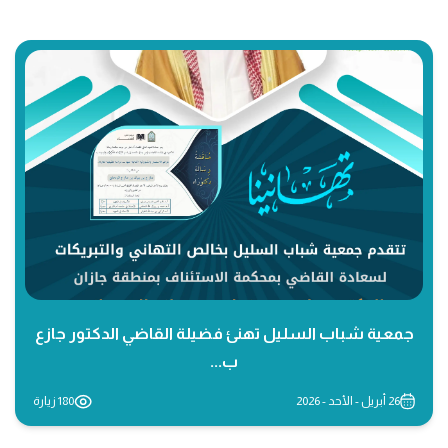
جمعية شباب السليل تهنئ فضيلة القاضي الدكتور جازع
ب...
26 أبريل - الأحد - 2026
180 زيارة