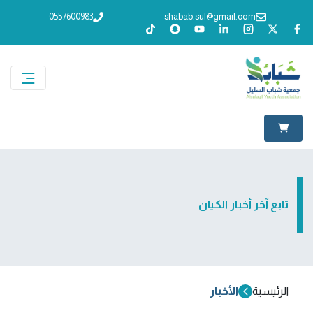
0557600983
shabab.sul@gmail.com
تابع آخر أخبار الكيان
الرئيسية
الأخبار