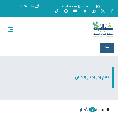
0557600983
shabab.sul@gmail.com
تابع آخر أخبار الكيان
الرئيسية
الأخبار