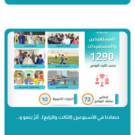
حصادنا في الأسبوعين (الثالث والرابع).. أثرٌ ينمو و...