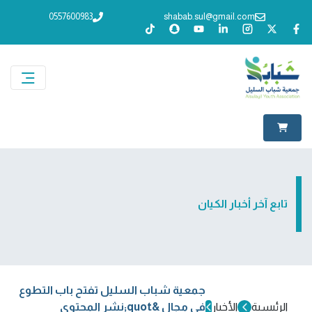
0557600983
shabab.sul@gmail.com
تابع آخر أخبار الكيان
جمعية شباب السليل تفتح باب التطوع
الرئيسية
الأخبار
في مجال &quot;نشر المحتوى