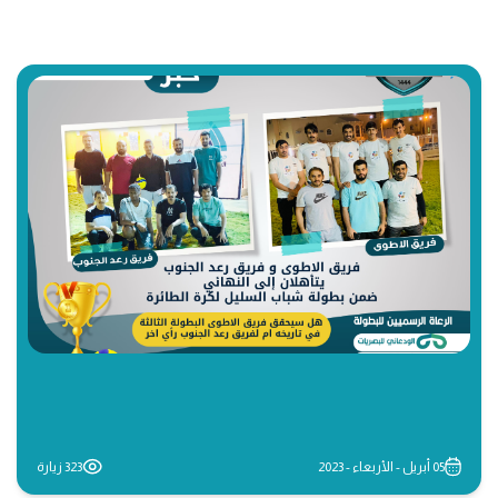
05 أبريل - الأربعاء - 2023
323 زيارة