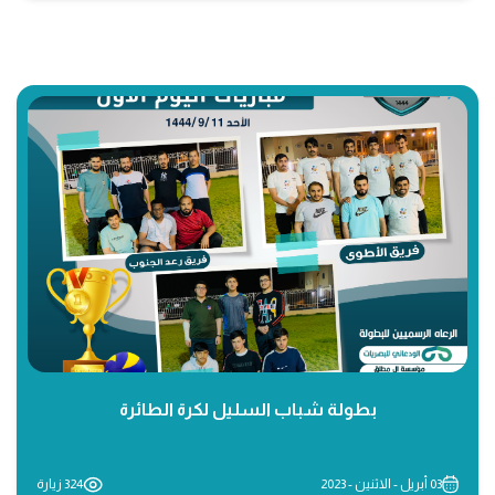
بطولة شباب السليل لكرة الطائرة
03 أبريل - الاثنين - 2023
324 زيارة