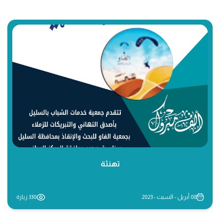
تهنئة
08 أبريل - السبت - 2023
330 زيارة