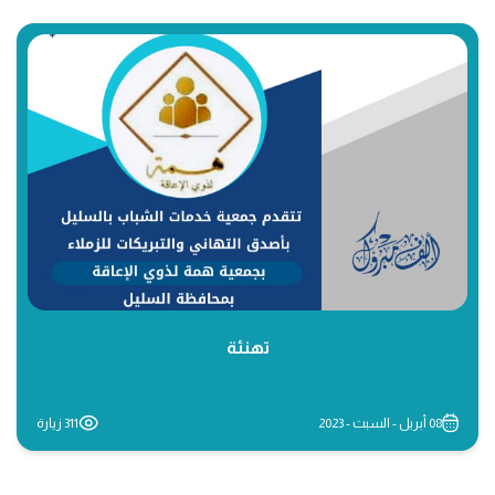
تهنئة
08 أبريل - السبت - 2023
311 زيارة