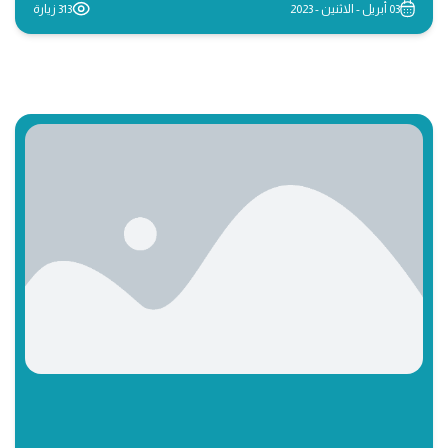
03 أبريل - الاثنين - 2023
313 زيارة