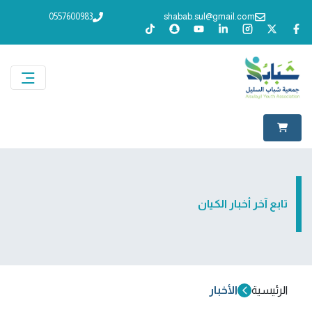
0557600983
shabab.sul@gmail.com
تابع آخر أخبار الكيان
الرئيسية
الأخبار