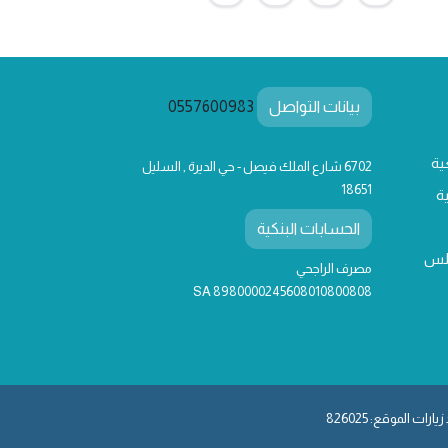
بيانات التواصل
0557600983
ية
6702 شارع الملك فيصل - حي الديرة , السليل
18651
ة
الحسابات البنكية
لس
مصرف الراجحي
SA 8980000245608010800808
يارات الموقع: 826025