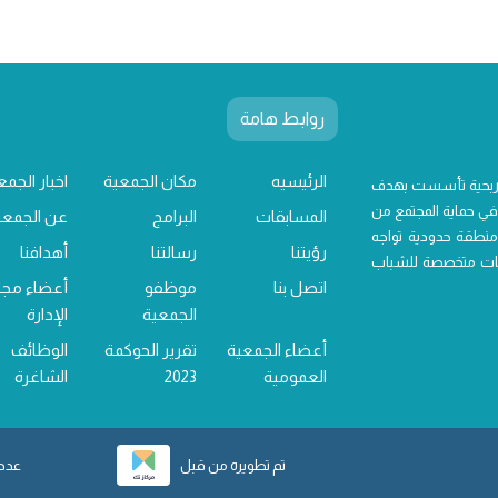
روابط هامة
الرئيسيه
مكان الجمعية
اخبار الجمع
 ربحية تأسست بهدف
ي حماية المجتمع من
المسابقات
البرامج
عن الجمعي
منطقة حدودية تواجه
رؤيتنا
رسالتنا
أهدافنا
خدمات متخصصة للشباب
اتصل بنا
موظفو
أعضاء مج
الجمعية
الإدارة
أعضاء الجمعية
تقرير الحوكمة
الوظائف
العمومية
2023
الشاغرة
تم تطويره من قبل
عدد ز