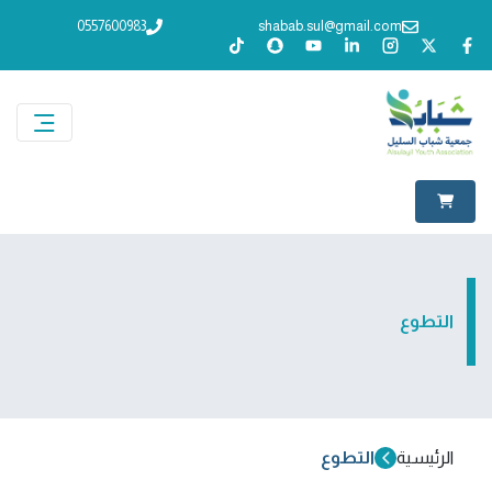
0557600983
shabab.sul@gmail.com
التطوع
الرئيسية
التطوع