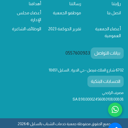
رؤيتنا
رسالتنا
أهدافنا
اتصل بنا
موظفو الجمعية
أعضاء مجلس
الإدارة
أعضاء الجمعية
تقرير الحوكمة 2023
الوظائف الشاغرة
العمومية
بيانات التواصل
0557600983
6702 شارع الملك فيصل - حي الديرة , السليل 18651
الحسابات البنكية
مصرف الراجحي
SA 8980000245608010800808
جميع الحقوق محفوظة جمعية خدمات الشباب بالسليل © 2026