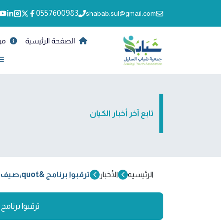
0557600983
shabab.sul@gmail.com
الصفحة الرئيسية
من
تابع آخر أخبار الكيان
الرئيسية
الأخبار
ترقبوا برنامج &quot;صيف عطاء&quot; بنادي عطاء النسائي
ترقبوا برنام