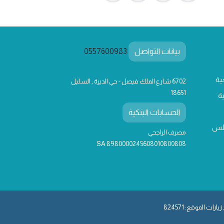
بيانات التواصل
0557600983
ية
6702 شارع الملك فيصل - حي الديرة , السليل
18651
ة
الحسابات البنكية
لس
مصرف الراجحي
SA 8980000245608010800808
يارات الموقع: 824571