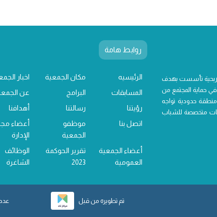
روابط هامة
الرئيسيه
مكان الجمعية
اخبار الجمع
 ربحية تأسست بهدف
ي حماية المجتمع من
المسابقات
البرامج
عن الجمعي
منطقة حدودية تواجه
رؤيتنا
رسالتنا
أهدافنا
خدمات متخصصة للشباب
اتصل بنا
موظفو
أعضاء مج
الجمعية
الإدارة
أعضاء الجمعية
تقرير الحوكمة
الوظائف
العمومية
2023
الشاغرة
تم تطويره من قبل
عدد ز