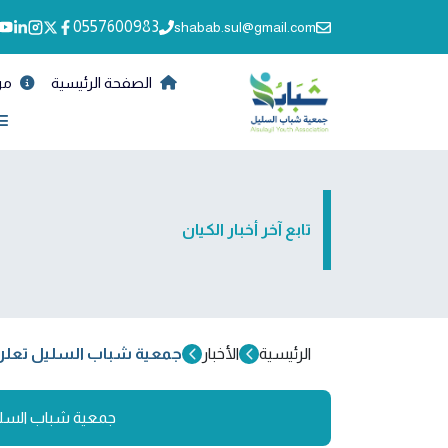
0557600983
shabab.sul@gmail.com
الصفحة الرئيسية
من
تابع آخر أخبار الكيان
الرئيسية
الأخبار
جمعية شباب السليل تعلن إنجاز
جمعية شباب السليل تع