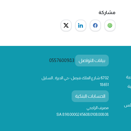
مشاركة
بيانات التواصل
0557600983
ية
6702 شارع الملك فيصل - حي الديرة , السليل
18651
ة
الحسابات البنكية
لس
مصرف الراجحي
SA 8980000245608010800808