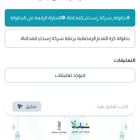
#بطولة_شركة_إسداء_للمحاماة ⚽️المباراة الرابعة من البطولة
بطولة كرة القدم الرمضانية برعاية شركة إسداء للمحاماة
التعليقات
لايوجد تعليقات