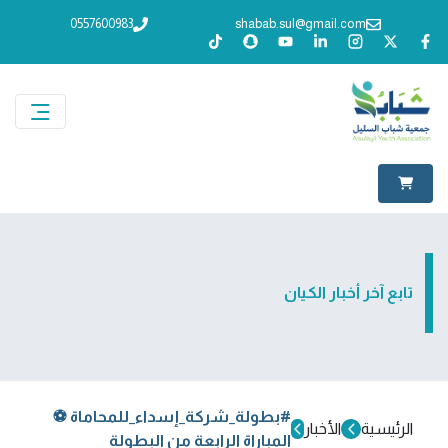
0557600983
shabab.sul@gmail.com
تابع آخر أخبار الكيان
#بطولة_شركة_إسداء_للمحاماة ⚽️
الرئيسية
الأخبار
المباراة الرابعة من البطولة