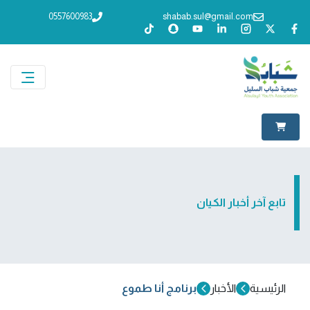
0557600983
shabab.sul@gmail.com
تابع آخر أخبار الكيان
الرئيسية
الأخبار
برنامج أنا طموع