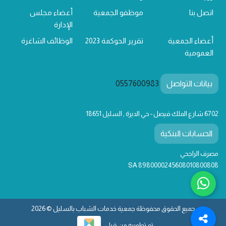
اتصل بنا
موظفو الجمعية
أعضاء مجلس
الإدارة
أعضاء الجمعية
تقرير الحوكمة 2023
الوظائف الشاغرة
العمومية
بيانات التواصل
0557600983
6702 شارع الملك فيصل - حي الديرة , السليل 18651
الحسابات البنكية
مصرف الراجحي
SA 8980000245608010800808
جميع الحقوق محفوظة جمعية خدمات الشباب بالسليل © 2026
تم تطويره من قبل