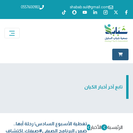
0557600983
shabab.sul@gmail.com
تابع آخر أخبار الكيان
تغطية الأسبوع السادس| رحلة أبها..
الرئيسية
الأخبار
ضمن البرنامج الصيفي#صيفك_اكتشاف