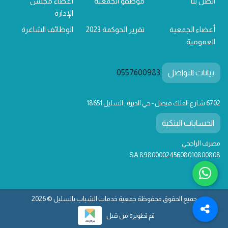
اتصل بنا
موظفو الجمعية
أعضاء مجلس
الإدارة
أعضاء الجمعية
تقرير الحوكمة 2023
الوظائف الشاغرة
العمومية
بيانات التواصل
0557600983
6702 شارع الملك فيصل - حي الديرة , السليل 18651
الحسابات البنكية
مصرف الراجحي
SA 8980000245608010800808
جميع الحقوق محفوظة جمعية خدمات الشباب بالسليل © 2026
تم تطويره من قبل