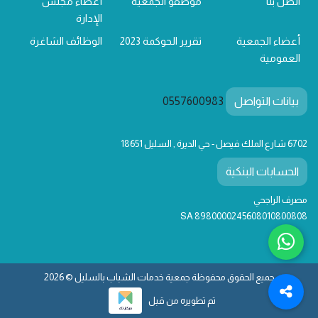
اتصل بنا
موظفو الجمعية
أعضاء مجلس
الإدارة
أعضاء الجمعية
تقرير الحوكمة 2023
الوظائف الشاغرة
العمومية
بيانات التواصل
0557600983
6702 شارع الملك فيصل - حي الديرة , السليل 18651
الحسابات البنكية
مصرف الراجحي
SA 8980000245608010800808
جميع الحقوق محفوظة جمعية خدمات الشباب بالسليل © 2026
تم تطويره من قبل