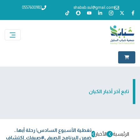
0557600983
shabab.sul@gmail.com
تابع آخر أخبار الكيان
تغطية الأسبوع السادس| رحلة أبها..
الرئيسية
الأخبار
ضمن البرنامج الصيفي#صيفك_اكتشاف