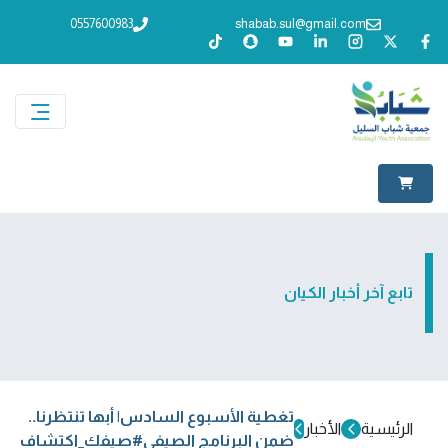
0557600983
shabab.sul@gmail.com
تابع آخر أخبار الكيان
تغطية الأسبوع السادس| أبها تنتظرنا..
الرئيسية
الأخبار
ضمن البرنامج الصيفي#صيفك_اكتشاف