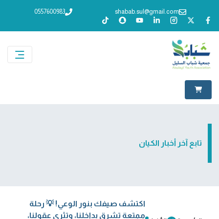
0557600983
shabab.sul@gmail.com
تابع آخر أخبار الكيان
اكتشف صيفك بنور الوعي! 💡 رحلة
ممتعة تشرق بداخلنا، وتثري عقولنا،