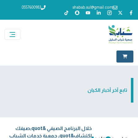
0557600983
shabab.sul@gmail.com
تابع آخر أخبار الكيان
خلال البرنامج الصيفي &quot;صيفك
اكتشاف&quot; جمعية خدمات الشباب