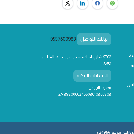
بيانات التواصل
0557600983
ية
6702 شارع الملك فيصل - حي الديرة , السليل
18651
ة
الحسابات البنكية
لس
مصرف الراجحي
SA 8980000245608010800808
يارات الموقع: 824966