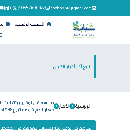
0557600983
shabab.sul@gmail.com
حن
الصفحة الرئيسية
تابع آخر أخبار الكيان
امج توعوية وتدريبية تصقل
الأخبار
الرئيسية
 #احمهم_واصنع_مستقبلهم
 الصيفي الذي يشمل تقديم برامج توعوية وتدريبية