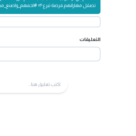
تصقل مهاراتهم.فرصة تبرع🌱 #احمهم_واصنع_م
التعليقات