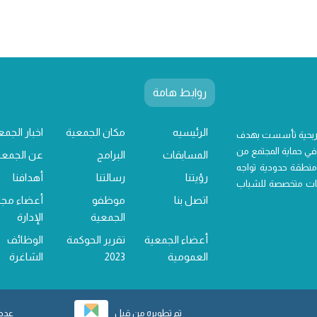
روابط هامة
الرئيسيه
مكان الجمعية
اخبار الجمع
 ربحية تأسست بهدف
ي حماية المجتمع من
المسابقات
البرامج
عن الجمعي
منطقة حدودية تواجه
رؤيتنا
رسالتنا
أهدافنا
خدمات متخصصة للشباب
اتصل بنا
موظفو
أعضاء مج
الجمعية
الإدارة
أعضاء الجمعية
تقرير الحوكمة
الوظائف
العمومية
2023
الشاغرة
تم تطويره من قبل
عدد ز