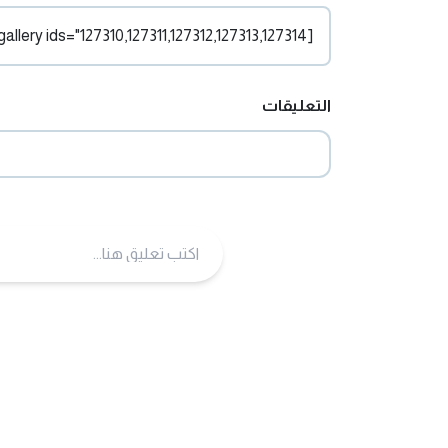
[gallery ids="127310,127311,127312,127313,127314"]
التعليقات