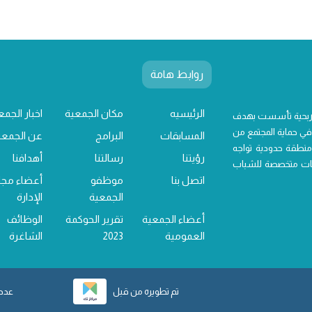
روابط هامة
الرئيسيه
مكان الجمعية
اخبار الجمع
 ربحية تأسست بهدف
ي حماية المجتمع من
المسابقات
البرامج
عن الجمعي
منطقة حدودية تواجه
رؤيتنا
رسالتنا
أهدافنا
خدمات متخصصة للشباب
اتصل بنا
موظفو
أعضاء مج
الجمعية
الإدارة
أعضاء الجمعية
تقرير الحوكمة
الوظائف
العمومية
2023
الشاغرة
تم تطويره من قبل
عدد ز