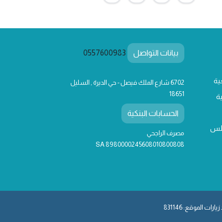
بيانات التواصل
0557600983
ية
6702 شارع الملك فيصل - حي الديرة , السليل
18651
ة
الحسابات البنكية
لس
مصرف الراجحي
SA 8980000245608010800808
يارات الموقع: 831146