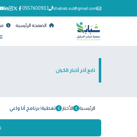
0557600983
shabab.sul@gmail.com
الصفحة الرئيسية
من
تابع آخر أخبار الكيان
الرئيسية
الأخبار
تغطية| برنامج أنا واعي
ت