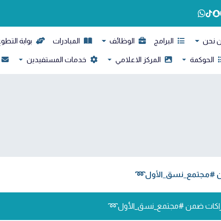
 نحن
البرامج
الوظائف
المبادرات
بوابة التطو
الحوكمة
المركز الاعلامي
خدمات المستفيدين
من #مجتمع_نسق_الأول➿
شراكات ضمن #مجتمع_نسق_الأول➿