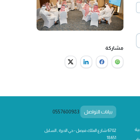
مشاركة
بيانات التواصل
0557600983
ية
6702 شارع الملك فيصل - حي الديرة , السليل
18651
ة