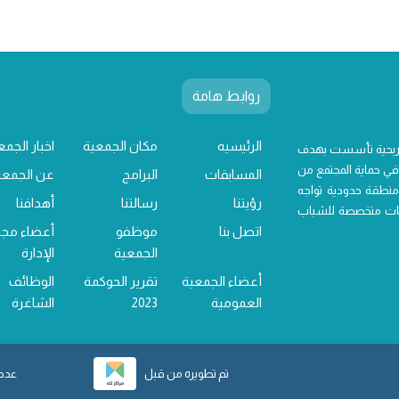
روابط هامة
الرئيسيه
مكان الجمعية
اخبار الجمع
 ربحية تأسست بهدف
ي حماية المجتمع من
المسابقات
البرامج
عن الجمعي
منطقة حدودية تواجه
رؤيتنا
رسالتنا
أهدافنا
خدمات متخصصة للشباب
اتصل بنا
موظفو
أعضاء مج
الجمعية
الإدارة
أعضاء الجمعية
تقرير الحوكمة
الوظائف
العمومية
2023
الشاغرة
تم تطويره من قبل
عدد ز