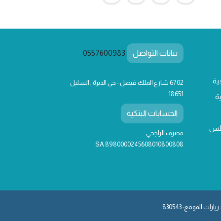
بيانات التواصل
0557600983
ية
6702 شارع الملك فيصل - حي الديرة , السليل
18651
ة
الحسابات البنكية
لس
مصرف الراجحي
SA 8980000245608010800808
يارات الموقع: 830543