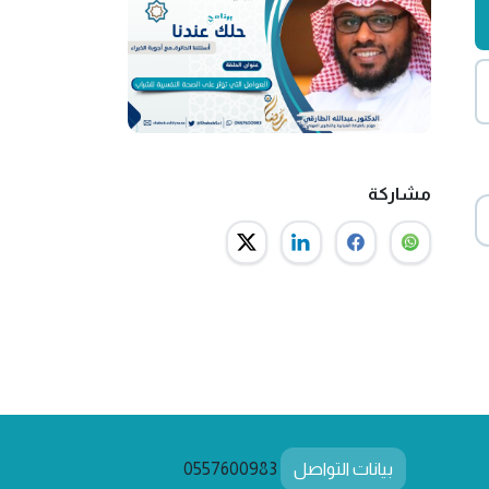
مشاركة
بيانات التواصل
0557600983