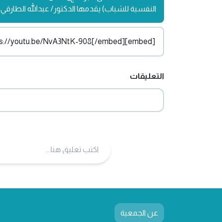
النفسية للشباب) يقدمها الدكتور/ عبدالله الطارقي
[embed]https://youtu.be/NvA3NtK-908[/embed]
التعليقات
عن الجمعية