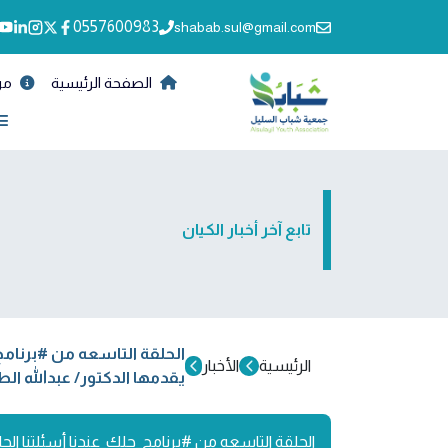
0557600983
shabab.sul@gmail.com
الصفحة الرئيسية
من
تابع آخر أخبار الكيان
الحلقة التاسعه من #برنامج_
الرئيسية
الأخبار
يقدمها الدكتور/ عبدالله ال
الحلقة التاسعه من #برنامج_حلك_عندنا أسئلتنا الحائر