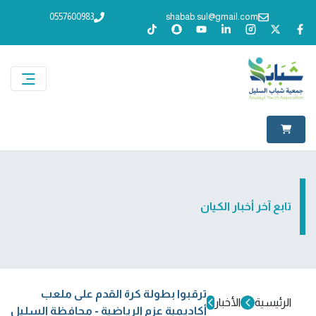
0557600983
shabab.sul@gmail.com
تابع آخر أخبار الكيان
ترقبوا بطولة كرة القدم على ملعب
الرئيسية
الأخبار
أكاديمية عزم الرياضية - محافظة السليل