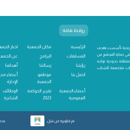
روابط هامة
الرئيسيه
مكان الجمعية
اخبار الجمع
 ربحية تأسست بهدف
ي حماية المجتمع من
المسابقات
البرامج
عن الجمعي
منطقة حدودية تواجه
رؤيتنا
رسالتنا
أهدافنا
خدمات متخصصة للشباب
اتصل بنا
موظفو
أعضاء مج
الجمعية
الإدارة
أعضاء الجمعية
تقرير الحوكمة
الوظائف
العمومية
2023
الشاغرة
تم تطويره من قبل
عدد ز