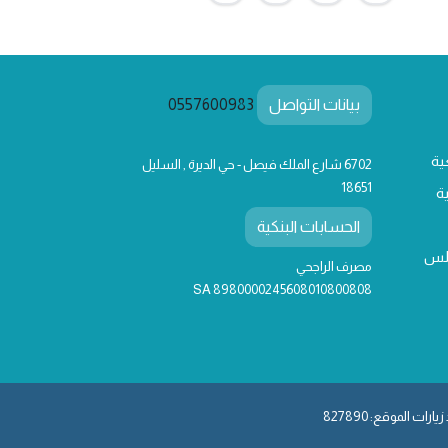
بيانات التواصل
0557600983
ية
6702 شارع الملك فيصل - حي الديرة , السليل
18651
ة
الحسابات البنكية
لس
مصرف الراجحي
SA 8980000245608010800808
يارات الموقع: 827890