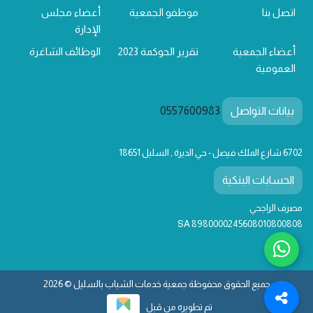
اتصل بنا
موظفو الجمعية
أعضاء مجلس
الإدارة
أعضاء الجمعية
تقرير الحوكمة 2023
الوظائف الشاغرة
العمومية
بيانات التواصل
0557600983
6702 شارع الملك فيصل - حي الديرة , السليل 18651
الحسابات البنكية
مصرف الراجحي
SA 8980000245608010800808
جميع الحقوق محفوظة جمعية خدمات الشباب بالسليل © 2026
تم تطويره من قبل