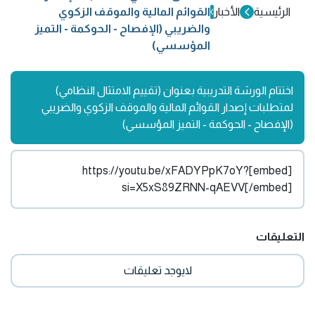
الرئيسية
الأخبار
القوائم المالية والموقف الزكوي
والضريبي (الإفصاح - الحوكمة - التميز
المؤسسي)
اختتام الورشة التدريبية بعنوان (تقييم الامتثال النظامي)
لمتطلبات إصدار القوائم المالية والموقف الزكوي والضريبي
(الإفصاح - الحوكمة - التميز المؤسسي)
[embed]https://youtu.be/xFADYPpK7oY?
si=X5xS89ZRNN-qAEVV[/embed]
التعليقات
لايوجد تعليقات