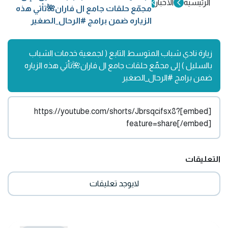
الرئيسية
الأخبار
مجمّع حلقات جامع ال فاران🌺تأتي هذه
الزياره ضمن برامج #الرحال_الصغير
زيارة نادي شباب المتوسط التابع ( لجمعية خدمات الشباب
بالسليل ) إلى مجمّع حلقات جامع ال فاران🌺تأتي هذه الزياره
ضمن برامج #الرحال_الصغير
[embed]https://youtube.com/shorts/Jbrsqcifsx8?
feature=share[/embed]
التعليقات
لايوجد تعليقات