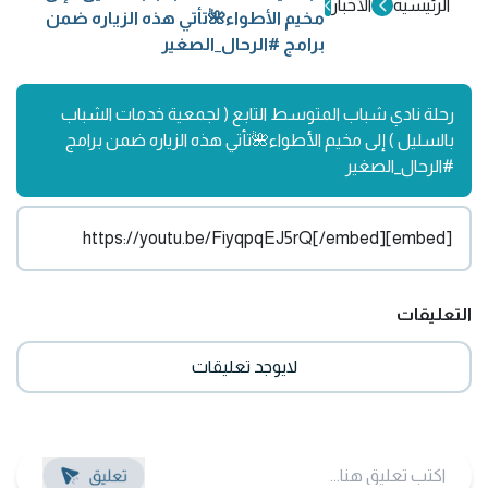
الرئيسية
الأخبار
مخيم الأطواء🌺تأتي هذه الزياره ضمن
برامج #الرحال_الصغير
رحلة نادي شباب المتوسط التابع ( لجمعية خدمات الشباب
بالسليل ) إلى مخيم الأطواء🌺تأتي هذه الزياره ضمن برامج
#الرحال_الصغير
[embed]https://youtu.be/FiyqpqEJ5rQ[/embed]
التعليقات
لايوجد تعليقات