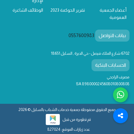
الإدارة
أعضاء الجمعية
تقرير الحوكمة 2023
الوظائف الشاغرة
العمومية
بيانات التواصل
0557600983
6702 شارع الملك فيصل - حي الديرة , السليل 18651
الحسابات البنكية
مصرف الراجحي
SA 8980000245608010800808
جميع الحقوق محفوظة جمعية خدمات الشباب بالسليل © 2026
تم تطويره من قبل
عدد زيارات الموقع: 827024