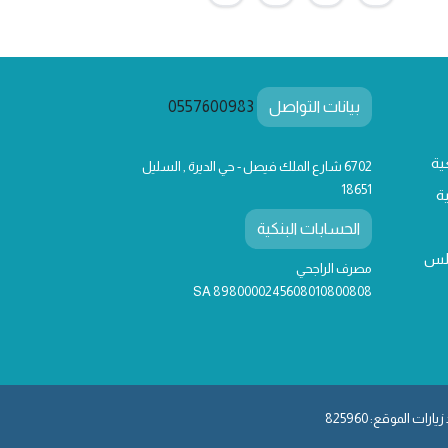
بيانات التواصل
0557600983
ية
6702 شارع الملك فيصل - حي الديرة , السليل
18651
ة
الحسابات البنكية
لس
مصرف الراجحي
SA 8980000245608010800808
يارات الموقع: 825960