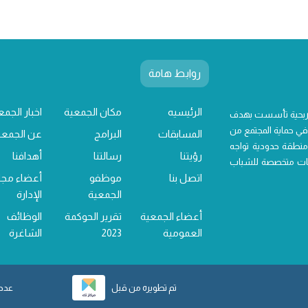
روابط هامة
الرئيسيه
مكان الجمعية
اخبار الجمع
 ربحية تأسست بهدف
ي حماية المجتمع من
المسابقات
البرامج
عن الجمعي
منطقة حدودية تواجه
رؤيتنا
رسالتنا
أهدافنا
خدمات متخصصة للشباب
اتصل بنا
موظفو
أعضاء مج
الجمعية
الإدارة
أعضاء الجمعية
تقرير الحوكمة
الوظائف
العمومية
2023
الشاغرة
تم تطويره من قبل
عدد ز