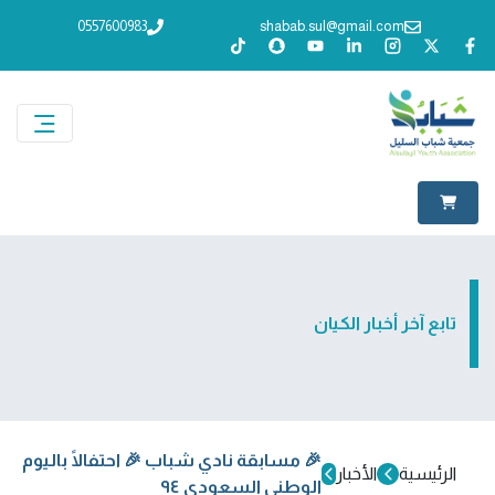
0557600983
shabab.sul@gmail.com
تابع آخر أخبار الكيان
🎉 مسابقة نادي شباب 🎉 احتفالًا باليوم
الرئيسية
الأخبار
الوطني السعودي ٩٤