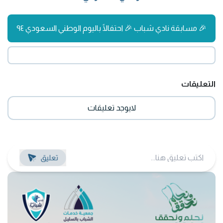
🎉 مسابقة نادي شباب 🎉 احتفالًا باليوم الوطني السعودي ٩٤
التعليقات
لايوجد تعليقات