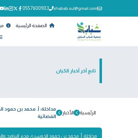
0557600983
shabab.sul@gmail.com
الصفحة الرئيسية
من
تابع آخر أخبار الكيان
مداخلة: أ. محمد بن حمود ا
الرئيسية
الأخبار
الفضائية
مداخلة: أ. محمد بن حمود الدوسري مدير البرامج وا