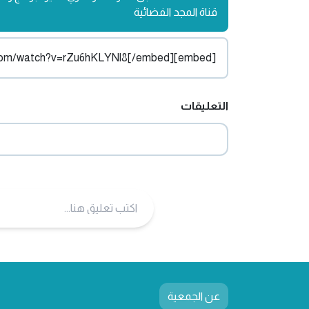
قناة المجد الفضائية
[embed]https://www.youtube.com/watch?v=rZu6hKLYNl8[/embed]
التعليقات
عن الجمعية