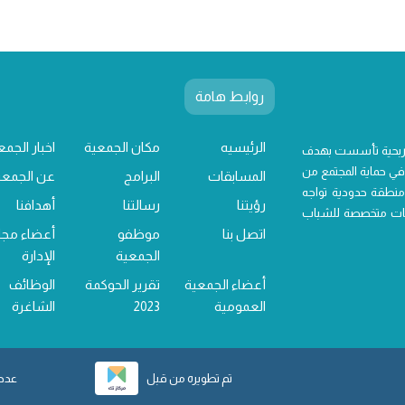
روابط هامة
الرئيسيه
مكان الجمعية
اخبار الجمع
 ربحية تأسست بهدف
ي حماية المجتمع من
المسابقات
البرامج
عن الجمعي
منطقة حدودية تواجه
رؤيتنا
رسالتنا
أهدافنا
خدمات متخصصة للشباب
اتصل بنا
موظفو
أعضاء مج
الجمعية
الإدارة
أعضاء الجمعية
تقرير الحوكمة
الوظائف
العمومية
2023
الشاغرة
تم تطويره من قبل
عدد ز