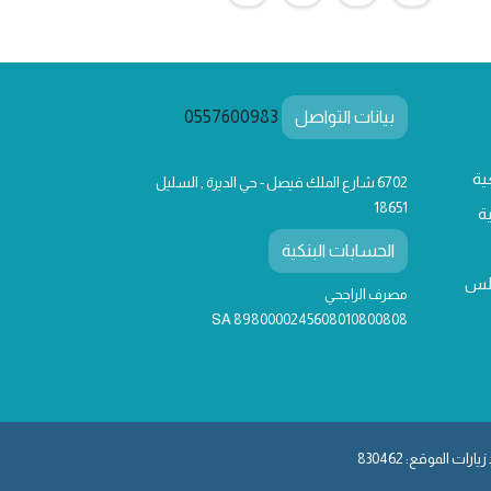
بيانات التواصل
0557600983
ية
6702 شارع الملك فيصل - حي الديرة , السليل
18651
ة
الحسابات البنكية
لس
مصرف الراجحي
SA 8980000245608010800808
يارات الموقع: 830462