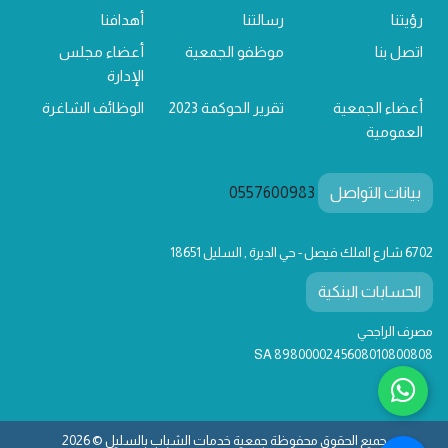
رؤيتنا
رسالتنا
أهدافنا
اتصل بنا
موظفو الجمعية
أعضاء مجلس
الإدارة
أعضاء الجمعية
تقرير الحوكمة 2023
الوظائف الشاغرة
العمومية
بيانات التواصل
0557600983
6702 شارع الملك فيصل - حي الديرة , السليل 18651
الحسابات البنكية
مصرف الراجحي
SA 8980000245608010800808
جميع الحقوق محفوظة جمعية خدمات الشباب بالسليل © 2026