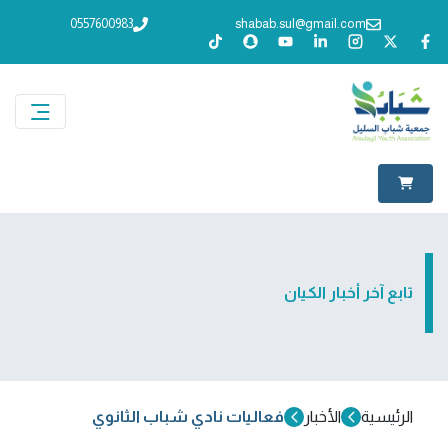
0557600983
shabab.sul@gmail.com
تابع آخر أخبار الكيان
الرئيسية
الأخبار
فعاليات نادي شباب الثانوي