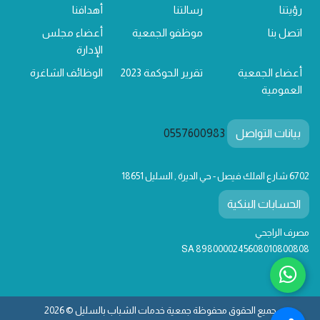
رؤيتنا
رسالتنا
أهدافنا
اتصل بنا
موظفو الجمعية
أعضاء مجلس
الإدارة
أعضاء الجمعية
تقرير الحوكمة 2023
الوظائف الشاغرة
العمومية
بيانات التواصل
0557600983
6702 شارع الملك فيصل - حي الديرة , السليل 18651
الحسابات البنكية
مصرف الراجحي
SA 8980000245608010800808
جميع الحقوق محفوظة جمعية خدمات الشباب بالسليل © 2026