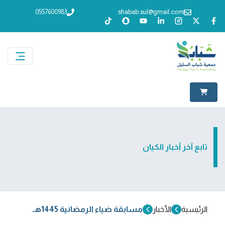
0557600983
shabab.sul@gmail.com
تابع آخر أخبار الكيان
الرئيسية
الأخبار
مسابقة ضياء الرمضانية 1445هـ