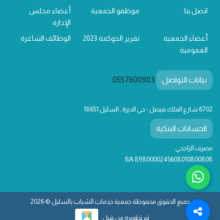
اتصل بنا
موظفو الجمعية
أعضاء مجلس
الإدارة
أعضاء الجمعية
تقرير الحوكمة 2023
الوظائف الشاغرة
العمومية
بيانات التواصل
0557600983
6702 شارع الملك فيصل - حي الديرة , السليل 18651
الحسابات البنكية
مصرف الراجحي
SA 8980000245608010800808
جميع الحقوق محفوظة جمعية خدمات الشباب بالسليل © 2026
تم تطويره من قبل