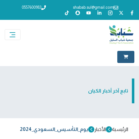
0557600983
shabab.sul@gmail.com
تابع آخر أخبار الكيان
الرئيسية
الأخبار
يوم_التأسيس_السعودي_2024