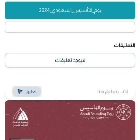
يوم_التأسيس_السعودي_2024
التعليقات
لايوجد تعليقات