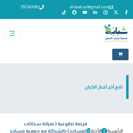
0557600983
shabab.sul@gmail.com
تابع آخر أخبار الكيان
فرصة تطوعية ( صيانة سخانات
الرئيسية
الأخبار
المساجد) بالشراكة مع جمعية مساجد