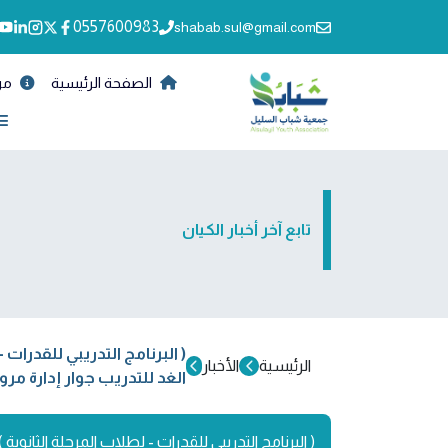
0557600983
shabab.sul@gmail.com
الصفحة الرئيسية
من
تابع آخر أخبار الكيان
( البرنامج التدريبي للقدرات
الرئيسية
الأخبار
الغد للتدريب جوار إدارة مرو
( البرنامج التدريبي للقدرات - لطلاب المرحلة الثانوي