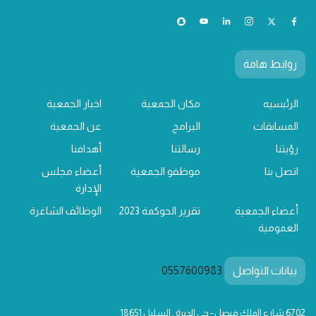
روابط هامة
الرئيسيه
مكان الجمعية
اخبار الجمعية
المسابقات
البرامج
عن الجمعية
رؤيتنا
رسالتنا
أهدافنا
اتصل بنا
موظفو الجمعية
أعضاء مجلس
الإدارة
أعضاء الجمعية
تقرير الحوكمة 2023
الوظائف الشاغرة
العمومية
بيانات التواصل
0557600983
6702 شارع الملك فيصل - حي الديرة , السليل 18651