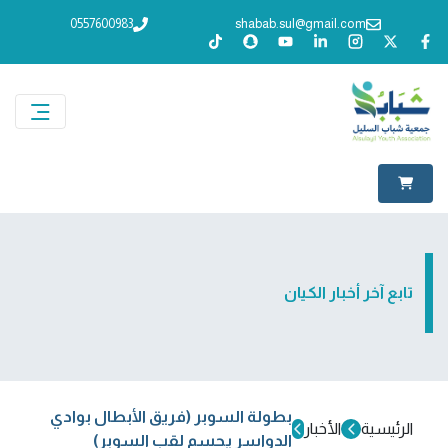
0557600983
shabab.sul@gmail.com
تابع آخر أخبار الكيان
بطولة السوبر (فريق الأبطال بوادي
الرئيسية
الأخبار
الدواسر يحسم لقب السوبر)