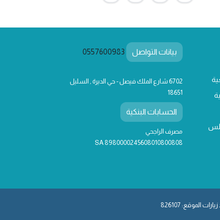
بيانات التواصل
0557600983
ية
6702 شارع الملك فيصل - حي الديرة , السليل
18651
ة
الحسابات البنكية
لس
مصرف الراجحي
SA 8980000245608010800808
يارات الموقع: 826107