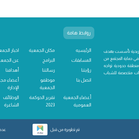
روابط هامة
الرئيسيه
مكان الجمعية
اخبار الجمع
 ربحية تأسست بهدف
ي حماية المجتمع من
المسابقات
البرامج
عن الجمعي
منطقة حدودية تواجه
رؤيتنا
رسالتنا
أهدافنا
خدمات متخصصة للشباب
اتصل بنا
موظفو
أعضاء مج
الجمعية
الإدارة
أعضاء الجمعية
تقرير الحوكمة
الوظائف
العمومية
2023
الشاغرة
تم تطويره من قبل
عدد ز