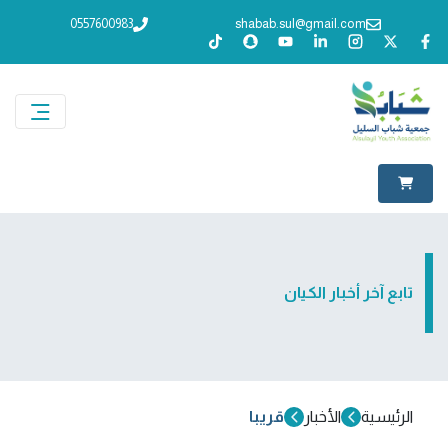
0557600983
shabab.sul@gmail.com
تابع آخر أخبار الكيان
الرئيسية
الأخبار
قريبا